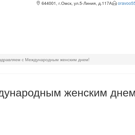
644001, г.Омск, ул.5-Линия, д.117А
oravoo5
здравляем с Международным женским днем!
дународным женским днем